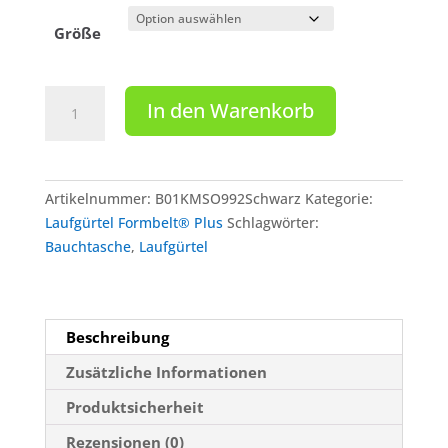
Größe
FORMBELT®
In den Warenkorb
plus
Sport-
Bauchtasche,
Laufgürtel
Artikelnummer:
B01KMSO992Schwarz
Kategorie:
mit
Laufgürtel Formbelt® Plus
Schlagwörter:
Reißverschluss
Bauchtasche
,
Laufgürtel
-
Farbe:
Schwarz
Menge
Beschreibung
Zusätzliche Informationen
Produktsicherheit
Rezensionen (0)