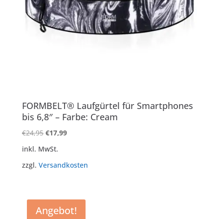
FORMBELT® Laufgürtel für Smartphones
bis 6,8″ – Farbe: Cream
Ursprünglicher
Aktueller
€
24,95
€
17,99
Preis
Preis
inkl. MwSt.
war:
ist:
zzgl.
Versandkosten
€24,95
€17,99.
Angebot!