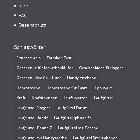
Idee
FAQ
Datenschutz
Schlagwörter
Fitnessstudio
Formbelt Test
Geschenke für Marathonläufer
Geschenkidee für Jogger
Geschenkidee für Läufer
Handy Armband
Handytasche
Handytasche für Sport
High-waist
Kraft
Kraftübungen
Laufexperten
Laufgürtel
Laufgürtel Blogger
Laufgürtel Forum
Laufgürtel Handy
Laufgürtel Iphone 6s
Laufgürtel iPhone 7
Laufgürtel mit Flasche
Laufgürtel mit Handytasche
Laufgürtel Smartphones