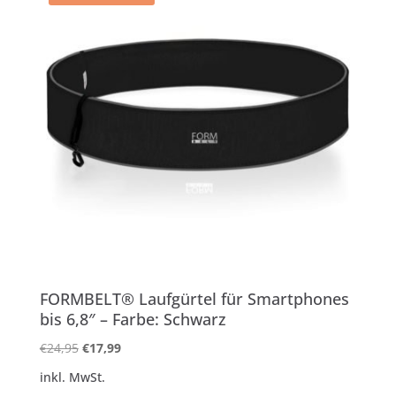
FORMBELT® Laufgürtel für Smartphones
bis 6,8″ – Farbe: Schwarz
Ursprünglicher
Aktueller
€
24,95
€
17,99
Preis
Preis
inkl. MwSt.
war:
ist: