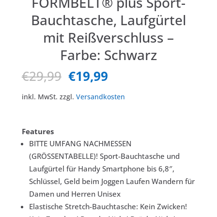
FORMBELT® plus Sport-
Bauchtasche, Laufgürtel
mit Reißverschluss –
Farbe: Schwarz
Ursprünglicher
Aktueller
€
29,99
€
19,99
Preis
Preis
war:
ist:
inkl. MwSt.
zzgl.
Versandkosten
€29,99
€19,99.
Features
BITTE UMFANG NACHMESSEN
(GRÖSSENTABELLE)! Sport-Bauchtasche und
Laufgürtel für Handy Smartphone bis 6,8″,
Schlüssel, Geld beim Joggen Laufen Wandern für
Damen und Herren Unisex
Elastische Stretch-Bauchtasche: Kein Zwicken!