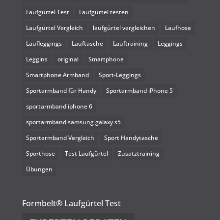
Laufgürtel Test
Laufgürtel testen
Laufgürtel Vergleich
laufgürtel vergleichen
Laufhose
Laufleggings
Lauftasche
Lauftraining
Leggings
Leggins
original
Smartphone
Smartphone Armband
Sport-Leggings
Sportarmband für Handy
Sportarmband iPhone 5
sportarmband iphone 6
sportarmband samsung galaxy s5
Sportarmband Vergleich
Sport Handytasche
Sporthose
Test Laufgürtel
Zusatztraining
Übungen
Formbelt® Laufgürtel Test