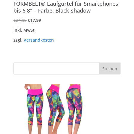
FORMBELT® Laufgürtel für Smartphones
bis 6,8″ – Farbe: Black-shadow
Ursprünglicher
Aktueller
€
24,95
€
17,99
Preis
Preis
inkl. MwSt.
war:
ist:
zzgl.
Versandkosten
€24,95
€17,99.