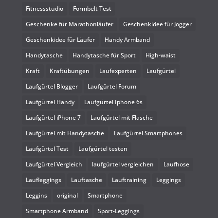
Fitnessstudio
Formbelt Test
Geschenke für Marathonläufer
Geschenkidee für Jogger
Geschenkidee für Läufer
Handy Armband
Handytasche
Handytasche für Sport
High-waist
Kraft
Kraftübungen
Laufexperten
Laufgürtel
Laufgürtel Blogger
Laufgürtel Forum
Laufgürtel Handy
Laufgürtel Iphone 6s
Laufgürtel iPhone 7
Laufgürtel mit Flasche
Laufgürtel mit Handytasche
Laufgürtel Smartphones
Laufgürtel Test
Laufgürtel testen
Laufgürtel Vergleich
laufgürtel vergleichen
Laufhose
Laufleggings
Lauftasche
Lauftraining
Leggings
Leggins
original
Smartphone
Smartphone Armband
Sport-Leggings