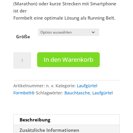
(Marathon) oder kurze Strecken mit Smartphone
ist der
Formbelt eine optimale Lösung als Running Belt.
Größe
FORMBELT®
In den Warenkorb
Laufgürtel
für
Smartphones
bis
Artikelnummer:
n. v.
Kategorie:
Laufgürtel
6,8"
Formbelt®
Schlagwörter:
Bauchtasche
,
Laufgürtel
-
Farbe:
Brazil
Menge
Beschreibung
Zusätzliche Informationen