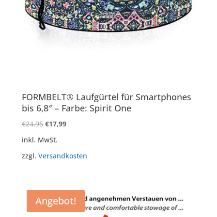
FORMBELT® Laufgürtel für Smartphones
bis 6,8″ – Farbe: Spirit One
Ursprünglicher
Aktueller
€
24,95
€
17,99
Preis
Preis
inkl. MwSt.
war:
ist:
zzgl.
Versandkosten
€24,95
€17,99.
Angebot!