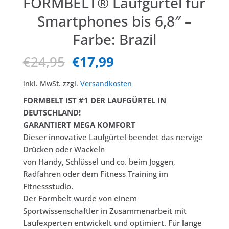
FORMBELT® Laufgürtel für
Smartphones bis 6,8″ –
Farbe: Brazil
Ursprünglicher
Aktueller
€
24,95
€
17,99
Preis
Preis
war:
ist:
inkl. MwSt.
zzgl.
Versandkosten
€24,95
€17,99.
FORMBELT IST #1 DER LAUFGÜRTEL IN
DEUTSCHLAND!
GARANTIERT MEGA KOMFORT
Dieser innovative Laufgürtel beendet das nervige
Drücken oder Wackeln
von Handy, Schlüssel und co. beim Joggen,
Radfahren oder dem Fitness Training im
Fitnessstudio.
Der Formbelt wurde von einem
Sportwissenschaftler in Zusammenarbeit mit
Laufexperten entwickelt und optimiert. Für lange