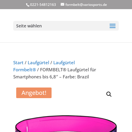
0221-54812163
formbelt@variosports.de
Seite wählen
Start
/
Laufgürtel
/
Laufgürtel
Formbelt®
/ FORMBELT® Laufgürtel für
Smartphones bis 6,8″ – Farbe: Brazil
Angebot!