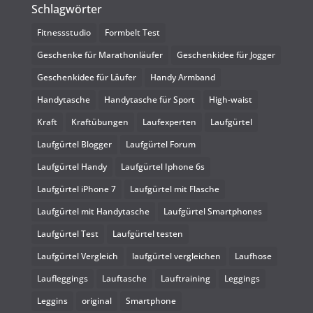
Schlagwörter
Fitnessstudio
Formbelt Test
Geschenke für Marathonläufer
Geschenkidee für Jogger
Geschenkidee für Läufer
Handy Armband
Handytasche
Handytasche für Sport
High-waist
Kraft
Kraftübungen
Laufexperten
Laufgürtel
Laufgürtel Blogger
Laufgürtel Forum
Laufgürtel Handy
Laufgürtel Iphone 6s
Laufgürtel iPhone 7
Laufgürtel mit Flasche
Laufgürtel mit Handytasche
Laufgürtel Smartphones
Laufgürtel Test
Laufgürtel testen
Laufgürtel Vergleich
laufgürtel vergleichen
Laufhose
Laufleggings
Lauftasche
Lauftraining
Leggings
Leggins
original
Smartphone