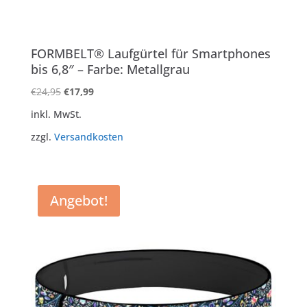
FORMBELT® Laufgürtel für Smartphones
bis 6,8″ – Farbe: Metallgrau
Ursprünglicher
Aktueller
€
24,95
€
17,99
Preis
Preis
inkl. MwSt.
war:
ist:
zzgl.
Versandkosten
€24,95
€17,99.
Angebot!