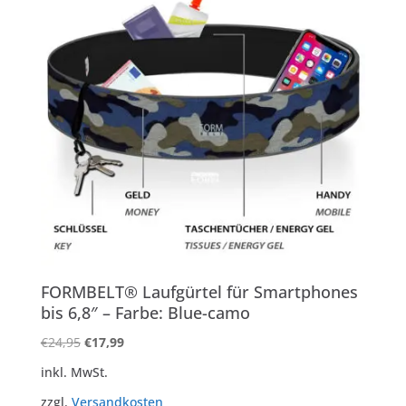
FORMBELT® Laufgürtel für Smartphones
bis 6,8″ – Farbe: Blue-camo
Ursprünglicher
Aktueller
€
24,95
€
17,99
Preis
Preis
inkl. MwSt.
war:
ist:
zzgl.
Versandkosten
€24,95
€17,99.