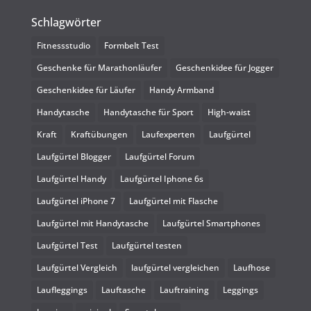
Schlagwörter
Fitnessstudio
Formbelt Test
Geschenke für Marathonläufer
Geschenkidee für Jogger
Geschenkidee für Läufer
Handy Armband
Handytasche
Handytasche für Sport
High-waist
Kraft
Kraftübungen
Laufexperten
Laufgürtel
Laufgürtel Blogger
Laufgürtel Forum
Laufgürtel Handy
Laufgürtel Iphone 6s
Laufgürtel iPhone 7
Laufgürtel mit Flasche
Laufgürtel mit Handytasche
Laufgürtel Smartphones
Laufgürtel Test
Laufgürtel testen
Laufgürtel Vergleich
laufgürtel vergleichen
Laufhose
Laufleggings
Lauftasche
Lauftraining
Leggings