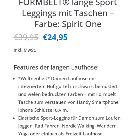
FORMBELT® lange Sport
Leggings mit Taschen –
Farbe: Spirit One
Ursprünglicher
Aktueller
€
39,95
€
24,95
Preis
Preis
war:
ist:
inkl. MwSt.
€39,95
€24,95.
Features der langen Laufhose:
*Weltneuheit* Damen Laufhose mit
integriertem Hüftgürtel in schwarz, bemustert
und vielen bedruckten Farben – mit Formbelt
Tasche zum verstauen von Handy Smartphone
Iphone Schlüssel u.v.m.
Elastische Sport-Leggins für Damen zum Laufen,
Joggen, Rad Fahren, Nordic Walking, Wandern,
Yoga oder einfach als Freizeit Laufhose