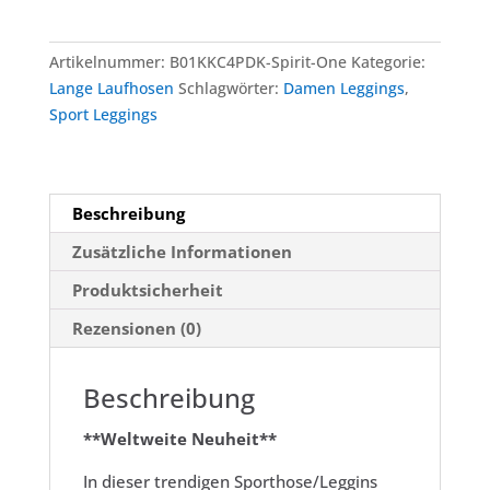
Sport
Leggings
mit
Artikelnummer:
B01KKC4PDK-Spirit-One
Kategorie:
Taschen
Lange Laufhosen
Schlagwörter:
Damen Leggings
,
-
Sport Leggings
Farbe:
Spirit
One
Menge
Beschreibung
Zusätzliche Informationen
Produktsicherheit
Rezensionen (0)
Beschreibung
**Weltweite Neuheit**
In dieser trendigen Sporthose/Leggins