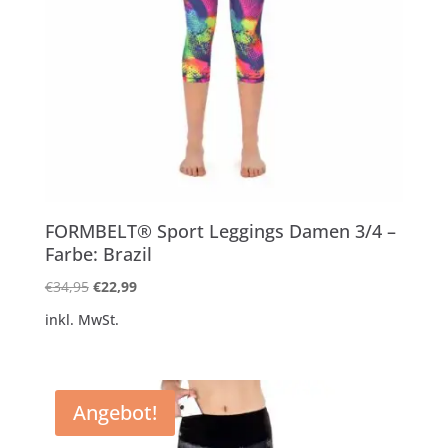
FORMBELT® Sport Leggings Damen 3/4 –
Farbe: Brazil
Ursprünglicher
Aktueller
€
34,95
€
22,99
Preis
Preis
inkl. MwSt.
war:
ist:
€34,95
€22,99.
Angebot!