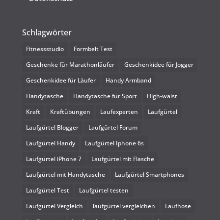
Schlagwörter
Fitnessstudio
Formbelt Test
Geschenke für Marathonläufer
Geschenkidee für Jogger
Geschenkidee für Läufer
Handy Armband
Handytasche
Handytasche für Sport
High-waist
Kraft
Kraftübungen
Laufexperten
Laufgürtel
Laufgürtel Blogger
Laufgürtel Forum
Laufgürtel Handy
Laufgürtel Iphone 6s
Laufgürtel iPhone 7
Laufgürtel mit Flasche
Laufgürtel mit Handytasche
Laufgürtel Smartphones
Laufgürtel Test
Laufgürtel testen
Laufgürtel Vergleich
laufgürtel vergleichen
Laufhose