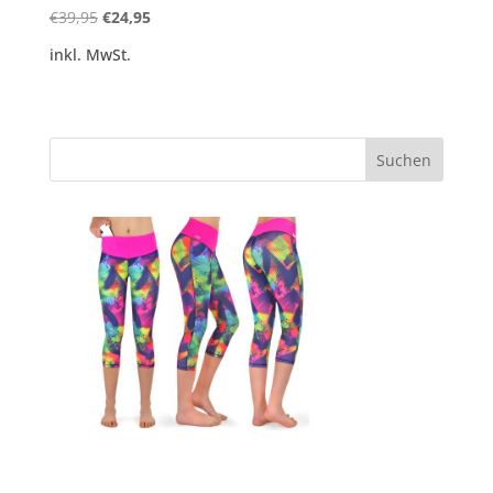
Ursprünglicher
Aktueller
€
39,95
€
24,95
Preis
Preis
inkl. MwSt.
war:
ist:
€39,95
€24,95.