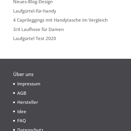
Neues-Blog-Design
Laufgürtel-für-handy
4 Caprileggings mit Handytasche im Vergleich
3/4 Laufhose für Damen
Laufgürtel Test 2020
Über uns
Impressum
AGB
Hersteller
Idee
FAQ
Datenschutz