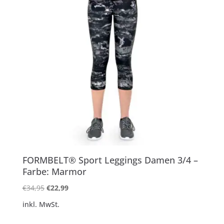
FORMBELT® Sport Leggings Damen 3/4 –
Farbe: Marmor
Ursprünglicher
Aktueller
€
34,95
€
22,99
Preis
Preis
inkl. MwSt.
war:
ist:
€34,95
€22,99.