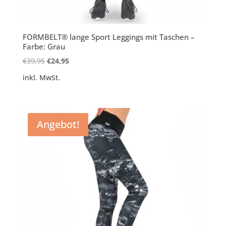
FORMBELT® lange Sport Leggings mit Taschen –
Farbe: Grau
Ursprünglicher
Aktueller
€
39,95
€
24,95
Preis
Preis
inkl. MwSt.
war:
ist:
€39,95
€24,95.
Angebot!