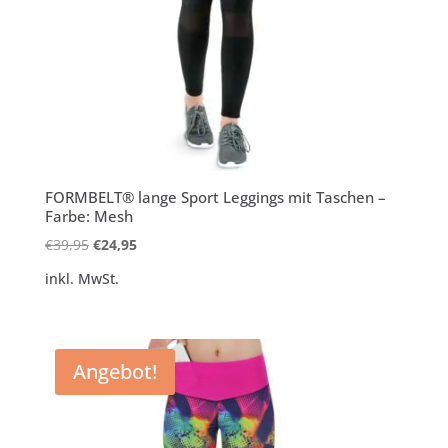
FORMBELT® lange Sport Leggings mit Taschen –
Farbe: Mesh
Ursprünglicher
Aktueller
€
39,95
€
24,95
Preis
Preis
inkl. MwSt.
war:
ist:
€39,95
€24,95.
Angebot!