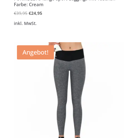
Farbe: Cream
Ursprünglicher
Aktueller
€
39,95
€
24,95
Preis
Preis
inkl. MwSt.
war:
ist:
€39,95
€24,95.
Angebot!