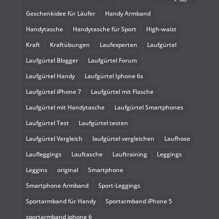
Geschenkidee für Läufer
Handy Armband
Handytasche
Handytasche für Sport
High-waist
Kraft
Kraftübungen
Laufexperten
Laufgürtel
Laufgürtel Blogger
Laufgürtel Forum
Laufgürtel Handy
Laufgürtel Iphone 6s
Laufgürtel iPhone 7
Laufgürtel mit Flasche
Laufgürtel mit Handytasche
Laufgürtel Smartphones
Laufgürtel Test
Laufgürtel testen
Laufgürtel Vergleich
laufgürtel vergleichen
Laufhose
Laufleggings
Lauftasche
Lauftraining
Leggings
Leggins
original
Smartphone
Smartphone Armband
Sport-Leggings
Sportarmband für Handy
Sportarmband iPhone 5
sportarmband iphone 6