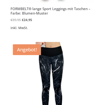
FORMBELT® lange Sport Leggings mit Taschen –
Farbe: Blumen-Muster
Ursprünglicher
Aktueller
€
39,95
€
24,95
Preis
Preis
inkl. MwSt.
war:
ist:
€39,95
€24,95.
Angebot!