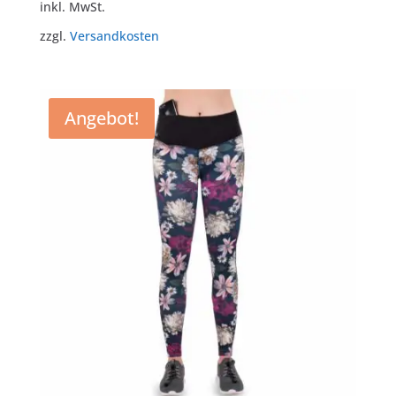
inkl. MwSt.
war:
ist:
zzgl.
Versandkosten
€34,95
€23,95.
Angebot!