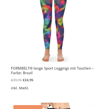
FORMBELT® lange Sport Leggings mit Taschen –
Farbe: Brazil
Ursprünglicher
Aktueller
€
39,95
€
24,95
Preis
Preis
inkl. MwSt.
war:
ist:
€39,95
€24,95.