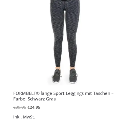
FORMBELT® lange Sport Leggings mit Taschen –
Farbe: Schwarz Grau
Ursprünglicher
Aktueller
€
39,95
€
24,95
Preis
Preis
inkl. MwSt.
war:
ist:
€39,95
€24,95.