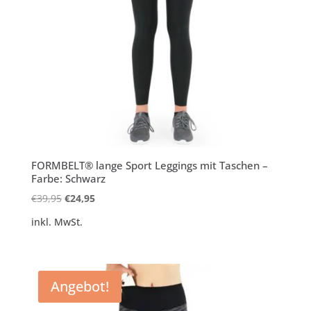
FORMBELT® lange Sport Leggings mit Taschen –
Farbe: Schwarz
Ursprünglicher
Aktueller
€
39,95
€
24,95
Preis
Preis
inkl. MwSt.
war:
ist:
€39,95
€24,95.
Angebot!