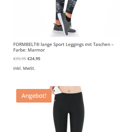
FORMBELT® lange Sport Leggings mit Taschen –
Farbe: Marmor
Ursprünglicher
Aktueller
€
39,95
€
24,95
Preis
Preis
inkl. MwSt.
war:
ist:
€39,95
€24,95.
Angebot!