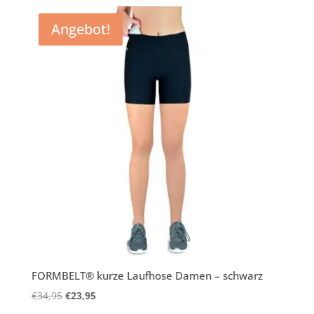
Angebot!
FORMBELT® kurze Laufhose Damen – schwarz
Ursprünglicher
Aktueller
€
34,95
€
23,95
Preis
Preis