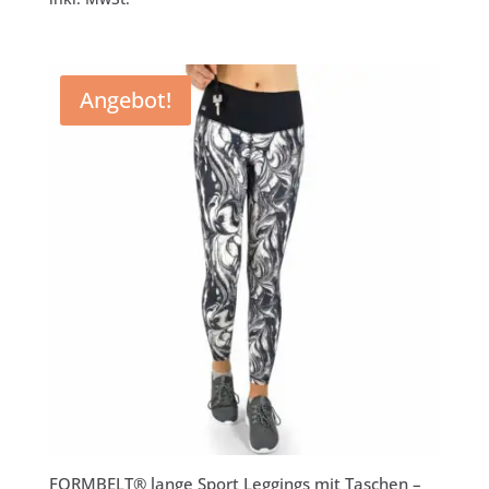
war:
ist:
€39,95
€24,95.
Angebot!
FORMBELT® lange Sport Leggings mit Taschen –