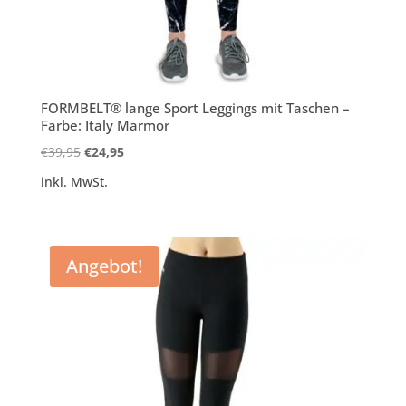
FORMBELT® lange Sport Leggings mit Taschen –
Farbe: Italy Marmor
Ursprünglicher
Aktueller
€
39,95
€
24,95
Preis
Preis
inkl. MwSt.
war:
ist:
€39,95
€24,95.
Angebot!