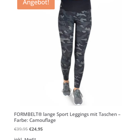
Angebot!
FORMBELT® lange Sport Leggings mit Taschen –
Farbe: Camouflage
Ursprünglicher
Aktueller
€
39,95
€
24,95
Preis
Preis
inkl. MwSt.