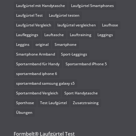
Laufgürtel mit Handytasche
Laufgürtel Smartphones
Laufgürtel Test
Laufgürtel testen
Laufgürtel Vergleich
laufgürtel vergleichen
Laufhose
Laufleggings
Lauftasche
Lauftraining
Leggings
Leggins
original
Smartphone
Smartphone Armband
Sport-Leggings
Sportarmband für Handy
Sportarmband iPhone 5
sportarmband iphone 6
sportarmband samsung galaxy s5
Sportarmband Vergleich
Sport Handytasche
Sporthose
Test Laufgürtel
Zusatztraining
Übungen
Formbelt® Laufgürtel Test