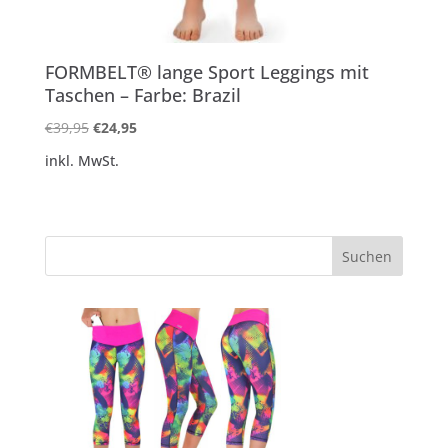
FORMBELT® lange Sport Leggings mit
Taschen – Farbe: Brazil
Ursprünglicher
Aktueller
€
39,95
€
24,95
Preis
Preis
inkl. MwSt.
war:
ist:
€39,95
€24,95.