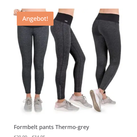
€39,95
€24,95.
Angebot!
Formbelt pants Thermo-grey
€
29,99
–
€
34,95