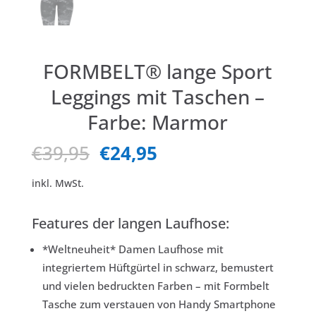
FORMBELT® lange Sport
Leggings mit Taschen –
Farbe: Marmor
Ursprünglicher
Aktueller
€
39,95
€
24,95
Preis
Preis
war:
ist:
inkl. MwSt.
€39,95
€24,95.
Features der langen Laufhose:
*Weltneuheit* Damen Laufhose mit
integriertem Hüftgürtel in schwarz, bemustert
und vielen bedruckten Farben – mit Formbelt
Tasche zum verstauen von Handy Smartphone