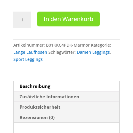
FORMBELT®
In den Warenkorb
lange
Sport
Leggings
mit
Artikelnummer:
B01KKC4PDK-Marmor
Kategorie:
Taschen
Lange Laufhosen
Schlagwörter:
Damen Leggings
,
-
Sport Leggings
Farbe:
Marmor
Menge
Beschreibung
Zusätzliche Informationen
Produktsicherheit
Rezensionen (0)