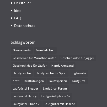
Hersteller
Idee
FAQ
Datenschutz
Schlagwörter
Fitnessstudio
Formbelt Test
Geschenke für Marathonläufer
Geschenkidee für Jogger
Geschenkidee für Läufer
Handy Armband
Handytasche
Handytasche für Sport
High-waist
Kraft
Kraftübungen
Laufexperten
Laufgürtel
Laufgürtel Blogger
Laufgürtel Forum
Laufgürtel Handy
Laufgürtel Iphone 6s
Laufgürtel iPhone 7
Laufgürtel mit Flasche