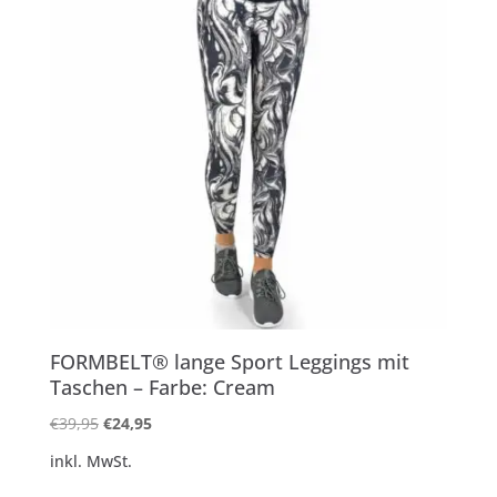
FORMBELT® lange Sport Leggings mit
Taschen – Farbe: Cream
Ursprünglicher
Aktueller
€
39,95
€
24,95
Preis
Preis
inkl. MwSt.
war:
ist: