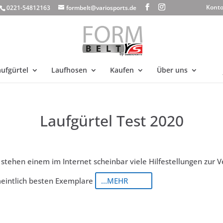
Kont
0221-54812163
formbelt@variosports.de
ufgürtel
Laufhosen
Kaufen
Über uns
Laufgürtel Test 2020
stehen einem im Internet scheinbar viele Hilfestellungen zur 
eintlich besten Exemplare
...MEHR