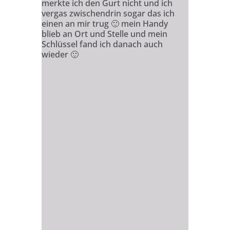
merkte ich den Gurt nicht und ich
vergas zwischendrin sogar das ich
einen an mir trug
🙂
mein Handy
blieb an Ort und Stelle und mein
Schlüssel fand ich danach auch
wieder
🙂