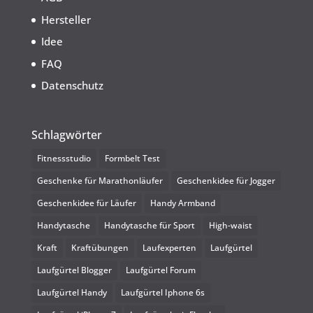
Hersteller
Idee
FAQ
Datenschutz
Schlagwörter
Fitnessstudio
Formbelt Test
Geschenke für Marathonläufer
Geschenkidee für Jogger
Geschenkidee für Läufer
Handy Armband
Handytasche
Handytasche für Sport
High-waist
Kraft
Kraftübungen
Laufexperten
Laufgürtel
Laufgürtel Blogger
Laufgürtel Forum
Laufgürtel Handy
Laufgürtel Iphone 6s