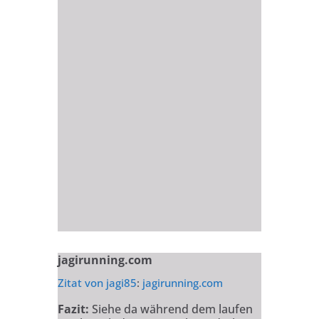
jagirunning.com
Zitat von
jagi85
:
jagirunning.com
Fazit:
Siehe da während dem laufen