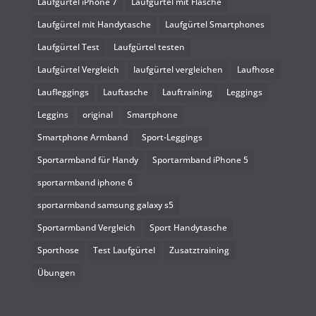
Laufgürtel iPhone 7
Laufgürtel mit Flasche
Laufgürtel mit Handytasche
Laufgürtel Smartphones
Laufgürtel Test
Laufgürtel testen
Laufgürtel Vergleich
laufgürtel vergleichen
Laufhose
Laufleggings
Lauftasche
Lauftraining
Leggings
Leggins
original
Smartphone
Smartphone Armband
Sport-Leggings
Sportarmband für Handy
Sportarmband iPhone 5
sportarmband iphone 6
sportarmband samsung galaxy s5
Sportarmband Vergleich
Sport Handytasche
Sporthose
Test Laufgürtel
Zusatztraining
Übungen