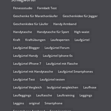
Fitnessstudio
Formbelt Test
Geschenke für Marathonläufer
Geschenkidee für Jogger
Geschenkidee für Läufer
Handy Armband
Handytasche
Handytasche für Sport
High-waist
Kraft
Kraftübungen
Laufexperten
Laufgürtel
Laufgürtel Blogger
Laufgürtel Forum
Laufgürtel Handy
Laufgürtel Iphone 6s
Laufgürtel iPhone 7
Laufgürtel mit Flasche
Laufgürtel mit Handytasche
Laufgürtel Smartphones
Laufgürtel Test
Laufgürtel testen
Laufgürtel Vergleich
laufgürtel vergleichen
Laufhose
Laufleggings
Lauftasche
Lauftraining
Leggings
Leggins
original
Smartphone