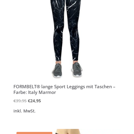
FORMBELT® lange Sport Leggings mit Taschen –
Farbe: Italy Marmor
Ursprünglicher
Aktueller
€
39,95
€
24,95
Preis
Preis
inkl. MwSt.
war:
ist:
€39,95
€24,95.