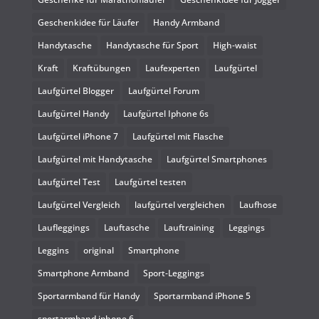
Geschenkidee für Läufer
Handy Armband
Handytasche
Handytasche für Sport
High-waist
Kraft
Kraftübungen
Laufexperten
Laufgürtel
Laufgürtel Blogger
Laufgürtel Forum
Laufgürtel Handy
Laufgürtel Iphone 6s
Laufgürtel iPhone 7
Laufgürtel mit Flasche
Laufgürtel mit Handytasche
Laufgürtel Smartphones
Laufgürtel Test
Laufgürtel testen
Laufgürtel Vergleich
laufgürtel vergleichen
Laufhose
Laufleggings
Lauftasche
Lauftraining
Leggings
Leggins
original
Smartphone
Smartphone Armband
Sport-Leggings
Sportarmband für Handy
Sportarmband iPhone 5
sportarmband iphone 6