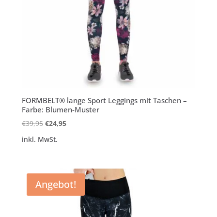
FORMBELT® lange Sport Leggings mit Taschen –
Farbe: Blumen-Muster
Ursprünglicher
Aktueller
€
39,95
€
24,95
Preis
Preis
inkl. MwSt.
war:
ist:
€39,95
€24,95.
Angebot!