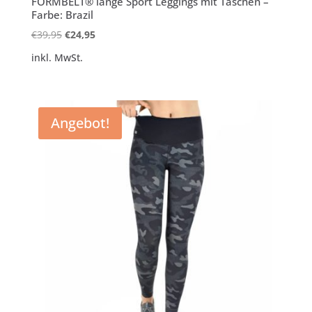
FORMBELT® lange Sport Leggings mit Taschen –
Farbe: Brazil
Ursprünglicher
Aktueller
€
39,95
€
24,95
Preis
Preis
inkl. MwSt.
war:
ist:
€39,95
€24,95.
Angebot!