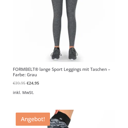
FORMBELT® lange Sport Leggings mit Taschen –
Farbe: Grau
Ursprünglicher
Aktueller
€
39,95
€
24,95
Preis
Preis
inkl. MwSt.
war:
ist:
€39,95
€24,95.
Angebot!