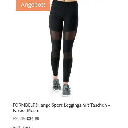
Angebot!
FORMBELT® lange Sport Leggings mit Taschen –
Farbe: Mesh
Ursprünglicher
Aktueller
€
39,95
€
24,95
Preis
Preis