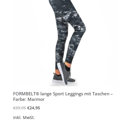
FORMBELT® lange Sport Leggings mit Taschen –
Farbe: Marmor
Ursprünglicher
Aktueller
€
39,95
€
24,95
Preis
Preis
inkl. MwSt.
war:
ist:
€39,95
€24,95.