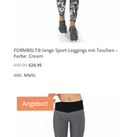
FORMBELT® lange Sport Leggings mit Taschen –
Farbe: Cream
Ursprünglicher
Aktueller
€
39,95
€
24,95
Preis
Preis
inkl. MwSt.
war:
ist:
€39,95
€24,95.
Angebot!