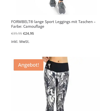
FORMBELT® lange Sport Leggings mit Taschen –
Farbe: Camouflage
Ursprünglicher
Aktueller
€
39,95
€
24,95
Preis
Preis
inkl. MwSt.
war:
ist:
€39,95
€24,95.
Angebot!