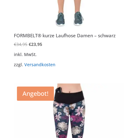
FORMBELT® kurze Laufhose Damen – schwarz
Ursprünglicher
Aktueller
€
34,95
€
23,95
Preis
Preis
inkl. MwSt.
war:
ist:
zzgl.
Versandkosten
€34,95
€23,95.
Angebot!