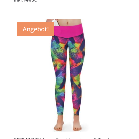
inkl. MwSt.
war:
ist:
€39,95
€24,95.
Angebot!