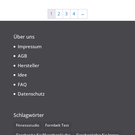
1
2
3
4
→
Über uns
Impressum
AGB
Hersteller
Idee
FAQ
Datenschutz
Schlagwörter
Fitnessstudio
Formbelt Test
Geschenke für Marathonläufer
Geschenkidee für Jogger