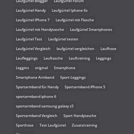
Laufgürtel Blogger
Laufgürtel Forum
Laufgürtel Handy
Laufgürtel Iphone 6s
Laufgürtel iPhone 7
Laufgürtel mit Flasche
Laufgürtel mit Handytasche
Laufgürtel Smartphones
Laufgürtel Test
Laufgürtel testen
Laufgürtel Vergleich
laufgürtel vergleichen
Laufhose
Laufleggings
Lauftasche
Lauftraining
Leggings
Leggins
original
Smartphone
Smartphone Armband
Sport-Leggings
Sportarmband für Handy
Sportarmband iPhone 5
sportarmband iphone 6
sportarmband samsung galaxy s5
Sportarmband Vergleich
Sport Handytasche
Sporthose
Test Laufgürtel
Zusatztraining