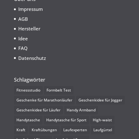
Impressum
AGB
Hersteller
Idee
FAQ
Datenschutz
Schlagwörter
Fitnessstudio
Formbelt Test
Geschenke für Marathonläufer
Geschenkidee für Jogger
Geschenkidee für Läufer
Handy Armband
Handytasche
Handytasche für Sport
High-waist
Kraft
Kraftübungen
Laufexperten
Laufgürtel