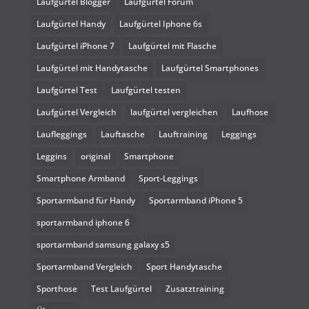
Laufgürtel Blogger
Laufgürtel Forum
Laufgürtel Handy
Laufgürtel Iphone 6s
Laufgürtel iPhone 7
Laufgürtel mit Flasche
Laufgürtel mit Handytasche
Laufgürtel Smartphones
Laufgürtel Test
Laufgürtel testen
Laufgürtel Vergleich
laufgürtel vergleichen
Laufhose
Laufleggings
Lauftasche
Lauftraining
Leggings
Leggins
original
Smartphone
Smartphone Armband
Sport-Leggings
Sportarmband für Handy
Sportarmband iPhone 5
sportarmband iphone 6
sportarmband samsung galaxy s5
Sportarmband Vergleich
Sport Handytasche
Sporthose
Test Laufgürtel
Zusatztraining