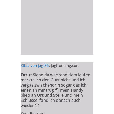
Zitat von
jagi85
: jagirunning.com
Fazit:
Siehe da während dem laufen
merkte ich den Gurt nicht und ich
vergas zwischendrin sogar das ich
einen an mir trug
🙂
mein Handy
blieb an Ort und Stelle und mein
Schlüssel fand ich danach auch
wieder
🙂
Zum Beitrag: