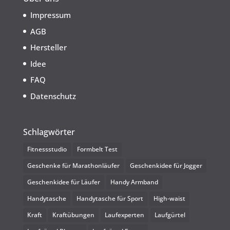
Impressum
AGB
Hersteller
Idee
FAQ
Datenschutz
Schlagwörter
Fitnessstudio
Formbelt Test
Geschenke für Marathonläufer
Geschenkidee für Jogger
Geschenkidee für Läufer
Handy Armband
Handytasche
Handytasche für Sport
High-waist
Kraft
Kraftübungen
Laufexperten
Laufgürtel