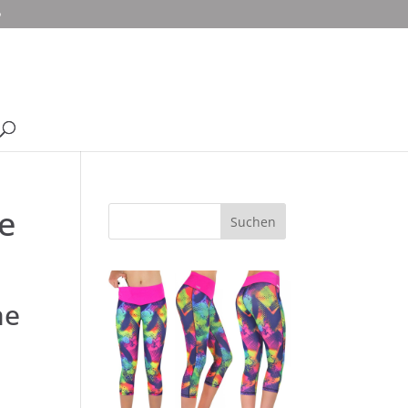
o
e
ne