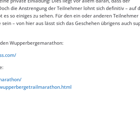
ine private Einladung! Dies liegt vor allem daran, dass der
Doch die Anstrengung der Teilnehmer lohnt sich definitiv – auf 
 es so einiges zu sehen. Für den ein oder anderen Teilnehmer
e sein – von hier aus lässt sich das Geschehen übrigens auch su
um den Wupperbergemarathon:
ss.com/
e:
lmarathon/
/wupperbergetrailmarathon.html