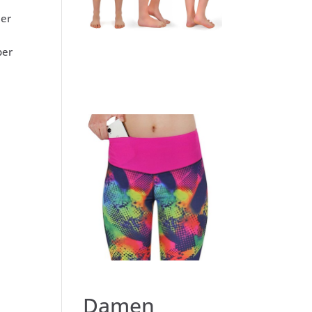
der
per
Damen