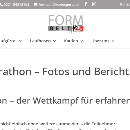
Kont
0221-54812163
formbelt@variosports.de
ufgürtel
Laufhosen
Kaufen
Über uns
thon – Fotos und Bericht
 – der Wettkampf für erfahre
icht einfach ohne weiteres anmelden – die Teilnehmer