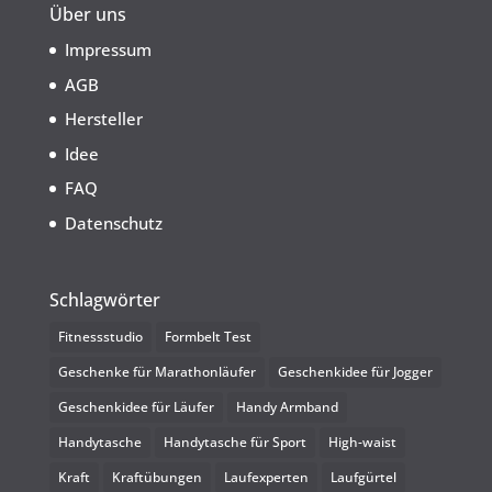
Über uns
Impressum
AGB
Hersteller
Idee
FAQ
Datenschutz
Schlagwörter
Fitnessstudio
Formbelt Test
Geschenke für Marathonläufer
Geschenkidee für Jogger
Geschenkidee für Läufer
Handy Armband
Handytasche
Handytasche für Sport
High-waist
Kraft
Kraftübungen
Laufexperten
Laufgürtel