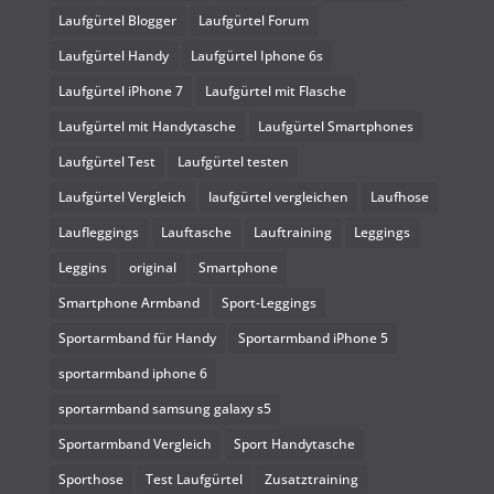
Laufgürtel Blogger
Laufgürtel Forum
Laufgürtel Handy
Laufgürtel Iphone 6s
Laufgürtel iPhone 7
Laufgürtel mit Flasche
Laufgürtel mit Handytasche
Laufgürtel Smartphones
Laufgürtel Test
Laufgürtel testen
Laufgürtel Vergleich
laufgürtel vergleichen
Laufhose
Laufleggings
Lauftasche
Lauftraining
Leggings
Leggins
original
Smartphone
Smartphone Armband
Sport-Leggings
Sportarmband für Handy
Sportarmband iPhone 5
sportarmband iphone 6
sportarmband samsung galaxy s5
Sportarmband Vergleich
Sport Handytasche
Sporthose
Test Laufgürtel
Zusatztraining