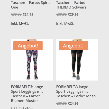
Taschen – Farbe: Spirit
Taschen – Farbe:
One
THERMO Schwarz
Ursprünglicher
Aktueller
Ursprünglicher
Aktueller
€
39,95
€
24,95
€
39,95
€
29,95
Preis
Preis
Preis
Preis
inkl. MwSt.
inkl. MwSt.
war:
ist:
war:
ist:
€39,95
€24,95.
€39,95
€29,95.
Angebot!
Angebot!
FORMBELT® lange
FORMBELT® lange
Sport Leggings mit
Sport Leggings mit
Taschen – Farbe:
Taschen – Farbe: Mesh
Blumen-Muster
Ursprünglicher
Aktueller
€
39,95
€
24,95
Ursprünglicher
Aktueller
€
39,95
€
24,95