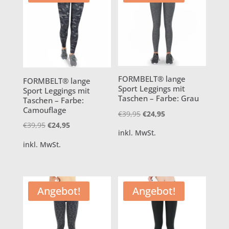
FORMBELT® lange
FORMBELT® lange
Sport Leggings mit
Sport Leggings mit
Taschen – Farbe: Grau
Taschen – Farbe:
Camouflage
Ursprünglicher
Aktueller
€
39,95
€
24,95
Ursprünglicher
Aktueller
€
39,95
€
24,95
Preis
Preis
inkl. MwSt.
Preis
Preis
war:
ist:
inkl. MwSt.
war:
ist:
€39,95
€24,95.
€39,95
€24,95.
Angebot!
Angebot!