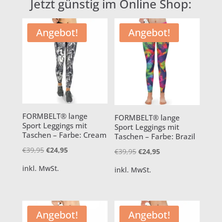
Jetzt günstig im Online Shop:
Angebot!
Angebot!
FORMBELT® lange
FORMBELT® lange
Sport Leggings mit
Sport Leggings mit
Taschen – Farbe: Cream
Taschen – Farbe: Brazil
Ursprünglicher
Aktueller
€
39,95
€
24,95
Ursprünglicher
Aktueller
€
39,95
€
24,95
Preis
Preis
Preis
Preis
inkl. MwSt.
inkl. MwSt.
war:
ist:
war:
ist:
€39,95
€24,95.
€39,95
€24,95.
Angebot!
Angebot!