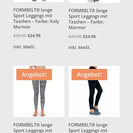
FORMBELT® lange
FORMBELT® lange
Sport Leggings mit
Sport Leggings mit
Taschen – Farbe: Italy
Taschen – Farbe:
Marmor
Marmor
Ursprünglicher
Aktueller
€
39,95
€
24,95
Ursprünglicher
Aktueller
€
39,95
€
24,95
Preis
Preis
Preis
Preis
inkl. MwSt.
inkl. MwSt.
war:
ist:
war:
ist:
€39,95
€24,95.
€39,95
€24,95.
Angebot!
Angebot!
FORMBELT® lange
FORMBELT® lange
Sport Leggings mit
Sport Leggings mit