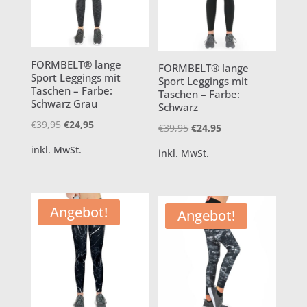
FORMBELT® lange
FORMBELT® lange
Sport Leggings mit
Sport Leggings mit
Taschen – Farbe:
Taschen – Farbe:
Schwarz Grau
Schwarz
Ursprünglicher
Aktueller
€
39,95
€
24,95
Ursprünglicher
Aktueller
€
39,95
€
24,95
Preis
Preis
Preis
Preis
inkl. MwSt.
inkl. MwSt.
war:
ist:
war:
ist:
€39,95
€24,95.
€39,95
€24,95.
Angebot!
Angebot!