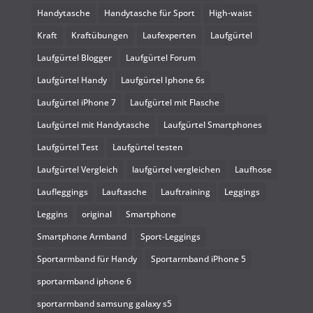
Handytasche
Handytasche für Sport
High-waist
Kraft
Kraftübungen
Laufexperten
Laufgürtel
Laufgürtel Blogger
Laufgürtel Forum
Laufgürtel Handy
Laufgürtel Iphone 6s
Laufgürtel iPhone 7
Laufgürtel mit Flasche
Laufgürtel mit Handytasche
Laufgürtel Smartphones
Laufgürtel Test
Laufgürtel testen
Laufgürtel Vergleich
laufgürtel vergleichen
Laufhose
Laufleggings
Lauftasche
Lauftraining
Leggings
Leggins
original
Smartphone
Smartphone Armband
Sport-Leggings
Sportarmband für Handy
Sportarmband iPhone 5
sportarmband iphone 6
sportarmband samsung galaxy s5