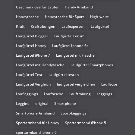
Geschenkidee für Läufer
Handy Armband
Handytasche
Handytasche für Sport
High-waist
Kraft
Kraftübungen
Laufexperten
Laufgürtel
Laufgürtel Blogger
Laufgürtel Forum
Laufgürtel Handy
Laufgürtel Iphone 6s
Laufgürtel iPhone 7
Laufgürtel mit Flasche
Laufgürtel mit Handytasche
Laufgürtel Smartphones
Laufgürtel Test
Laufgürtel testen
Laufgürtel Vergleich
laufgürtel vergleichen
Laufhose
Laufleggings
Lauftasche
Lauftraining
Leggings
Leggins
original
Smartphone
Smartphone Armband
Sport-Leggings
Sportarmband für Handy
Sportarmband iPhone 5
sportarmband iphone 6