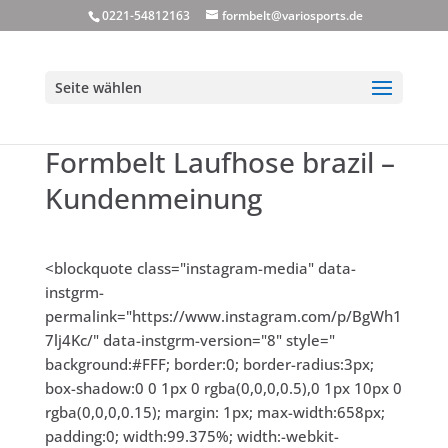
0221-54812163
formbelt@variosports.de
Seite wählen
Formbelt Laufhose brazil –
Kundenmeinung
<blockquote class="instagram-media" data-
instgrm-
permalink="https://www.instagram.com/p/BgWh1
7lj4Kc/" data-instgrm-version="8" style="
background:#FFF; border:0; border-radius:3px;
box-shadow:0 0 1px 0 rgba(0,0,0,0.5),0 1px 10px 0
rgba(0,0,0,0.15); margin: 1px; max-width:658px;
padding:0; width:99.375%; width:-webkit-