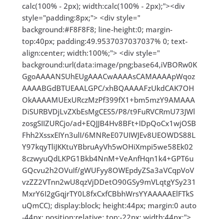
calc(100% - 2px); width:calc(100% - 2px);"><div
style="padding:8px;"> <div style="
background:#F8F8F8; line-height:0; margin-
top:40px; padding:49.9537037037037% 0; text-
align:center; width:100%;"> <div style="
background:url(data:image/png;base64,iVBORw0K
GgoAAAANSUhEUgAAACwAAAAsCAMAAAApWqoz
AAAABGdBTUEAALGPC/xhBQAAAAFzUkdCAK7OH
OkAAAAMUExURczMzPf399fX1+bm5mzY9AMAAA
DiSURBVDjLvZXbEsMgCES5/P8/t9FuRVCRmU73JWl
zosgSIIZURCjo/ad+EQJJB4Hv8BFt+IDpQoCx1wjOSB
Fhh2XssxEIYn3ulI/6MNReE07UIWJEv8UEOWDS88L
Y97kqyTliJKKtuYBbruAyVh5wOHiXmpi5we58Ek02
8czwyuQdLKPG1Bkb4NnM+VeAnfHqn1k4+GPT6u
GQcvu2h2OVuIf/gWUFyy8OWEpdyZSa3aVCqpVoV
vzZZ2VTnn2wU8qzVjDDetO90GSy9mVLqtgYSy231
MxrY6I2gGqjrTY0L8fxCxfCBbhWrsYYAAAAAElFTkS
uQmCC); display:block; height:44px; margin:0 auto
-44px; position:relative; top:-22px; width:44px;">