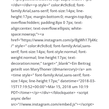
</div></div><p style=" color:#c9c8cd; font-
family:Arial,sans-serif; font-size:14px; line-
height:17px; margin-bottom:0; margin-top:8px;
overflow:hidden; padding:8px 0 7px; text-
align:center; text-overflow:ellipsis; white-
space:nowrap;"><a
href="https://www.instagram.com/p/BgWh17lj4Kc
/" style=" color:#c9c8cd; font-family:Arial,sans-
serif; font-size:14px; font-style:normal; font-
weight:normal; line-height:17px; text-
decoration:none;" target="_blank">Ein Beitrag
geteilt von MaryThoner (@mariercvry)</a> am
<time style=" font-family:Arial,sans-serif; font-
size:14px; line-height:17px;" datetime="2018-03-
15T17:19:52+00:00">Mär 15, 2018 um 10:19
PDT</time></p></div></blockquote> <script
async defer
src="//www.instagram.com/embed.js"></script>