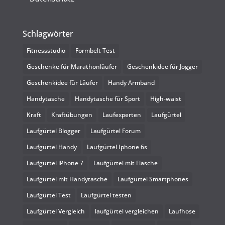
Schlagwörter
Fitnessstudio
Formbelt Test
Geschenke für Marathonläufer
Geschenkidee für Jogger
Geschenkidee für Läufer
Handy Armband
Handytasche
Handytasche für Sport
High-waist
Kraft
Kraftübungen
Laufexperten
Laufgürtel
Laufgürtel Blogger
Laufgürtel Forum
Laufgürtel Handy
Laufgürtel Iphone 6s
Laufgürtel iPhone 7
Laufgürtel mit Flasche
Laufgürtel mit Handytasche
Laufgürtel Smartphones
Laufgürtel Test
Laufgürtel testen
Laufgürtel Vergleich
laufgürtel vergleichen
Laufhose