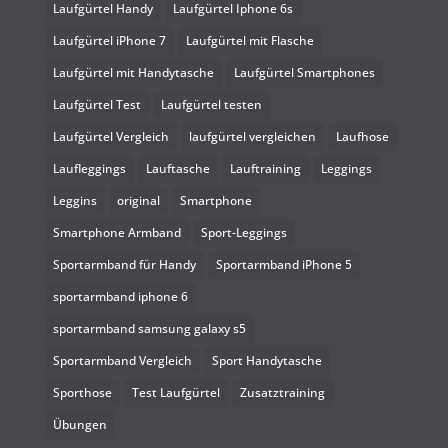
Laufgürtel Handy
Laufgürtel Iphone 6s
Laufgürtel iPhone 7
Laufgürtel mit Flasche
Laufgürtel mit Handytasche
Laufgürtel Smartphones
Laufgürtel Test
Laufgürtel testen
Laufgürtel Vergleich
laufgürtel vergleichen
Laufhose
Laufleggings
Lauftasche
Lauftraining
Leggings
Leggins
original
Smartphone
Smartphone Armband
Sport-Leggings
Sportarmband für Handy
Sportarmband iPhone 5
sportarmband iphone 6
sportarmband samsung galaxy s5
Sportarmband Vergleich
Sport Handytasche
Sporthose
Test Laufgürtel
Zusatztraining
Übungen