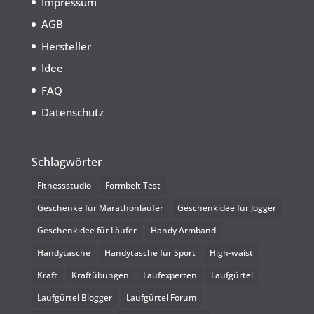
Impressum
AGB
Hersteller
Idee
FAQ
Datenschutz
Schlagwörter
Fitnessstudio
Formbelt Test
Geschenke für Marathonläufer
Geschenkidee für Jogger
Geschenkidee für Läufer
Handy Armband
Handytasche
Handytasche für Sport
High-waist
Kraft
Kraftübungen
Laufexperten
Laufgürtel
Laufgürtel Blogger
Laufgürtel Forum