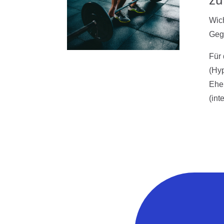
Wich
Gege
Für 
(Hyp
Ehe
(int