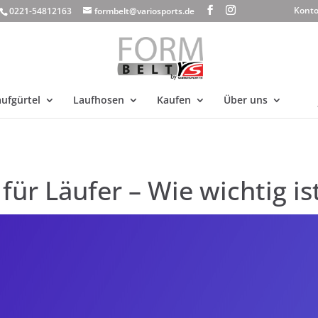
Kont
0221-54812163
formbelt@variosports.de
ufgürtel
Laufhosen
Kaufen
Über uns
für Läufer – Wie wichtig is