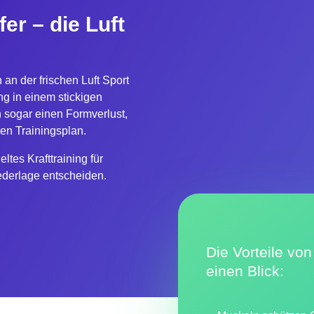
fer – die Luft
 an der frischen Luft Sport
ing in einem stickigen
n sogar einen Formverlust,
ren Trainingsplan.
ltes Krafttraining für
ederlage entscheiden.
Die Vorteile von
einen Blick: