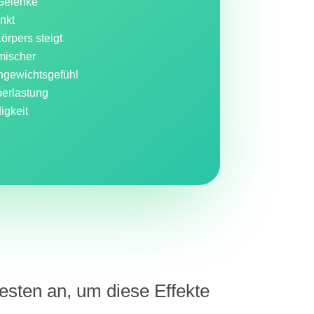
Gelenke
nkt
rpers steigt
mischer
hgewichtsgefühl
erlastung
igkeit
esten an, um diese Effekte