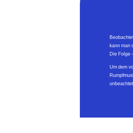
Beobachtet
kann man o
Die Folge 
Um dem vor
Rumpfmusku
unbeachtet