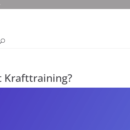
o
t Krafttraining?