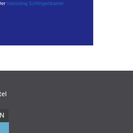
Der
Variosling Schlingentrainer
tel