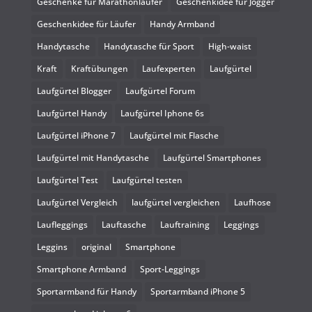
Geschenke für Marathonläufer
Geschenkidee für Jogger
Geschenkidee für Läufer
Handy Armband
Handytasche
Handytasche für Sport
High-waist
Kraft
Kraftübungen
Laufexperten
Laufgürtel
Laufgürtel Blogger
Laufgürtel Forum
Laufgürtel Handy
Laufgürtel Iphone 6s
Laufgürtel iPhone 7
Laufgürtel mit Flasche
Laufgürtel mit Handytasche
Laufgürtel Smartphones
Laufgürtel Test
Laufgürtel testen
Laufgürtel Vergleich
laufgürtel vergleichen
Laufhose
Laufleggings
Lauftasche
Lauftraining
Leggings
Leggins
original
Smartphone
Smartphone Armband
Sport-Leggings
Sportarmband für Handy
Sportarmband iPhone 5