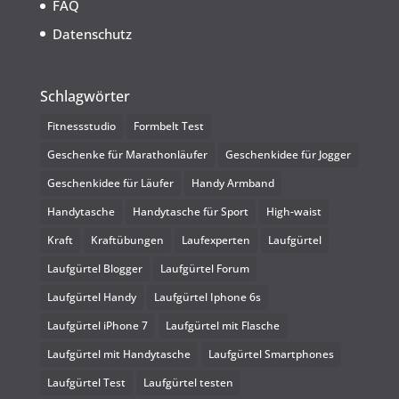
FAQ
Datenschutz
Schlagwörter
Fitnessstudio
Formbelt Test
Geschenke für Marathonläufer
Geschenkidee für Jogger
Geschenkidee für Läufer
Handy Armband
Handytasche
Handytasche für Sport
High-waist
Kraft
Kraftübungen
Laufexperten
Laufgürtel
Laufgürtel Blogger
Laufgürtel Forum
Laufgürtel Handy
Laufgürtel Iphone 6s
Laufgürtel iPhone 7
Laufgürtel mit Flasche
Laufgürtel mit Handytasche
Laufgürtel Smartphones
Laufgürtel Test
Laufgürtel testen