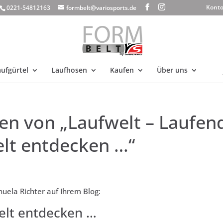
Kont
0221-54812163
formbelt@variosports.de
ufgürtel
Laufhosen
Kaufen
Über uns
n von „Laufwelt – Laufen
elt entdecken …“
uela Richter auf Ihrem Blog:
elt entdecken …