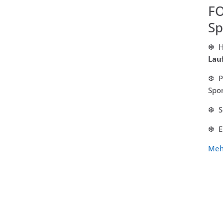
FO
Sp
❆ Ha
Lau
❆ P
Spor
❆ S
❆ E
Meh