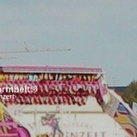
ormbelt®
nzert